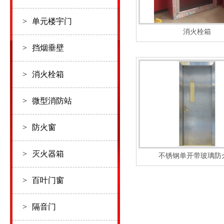
>
单元楼宇门
消火栓箱
>
挡烟垂壁
>
消火栓箱
>
微型消防站
>
防火窗
>
灭火器箱
不锈钢单开带玻璃防
>
百叶门窗
>
隔音门