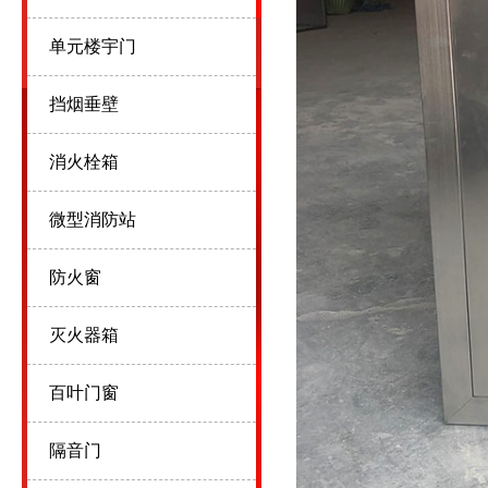
单元楼宇门
挡烟垂壁
消火栓箱
微型消防站
防火窗
灭火器箱
百叶门窗
隔音门