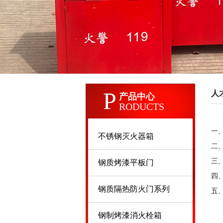
P
人
产品中心
RODUCTS
一
不锈钢灭火器箱
二
三
钢质烤漆平板门
四
钢质隔热防火门系列
五
钢制烤漆消火栓箱