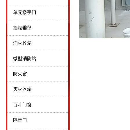
单元楼宇门
挡烟垂壁
消火栓箱
微型消防站
防火窗
灭火器箱
百叶门窗
隔音门